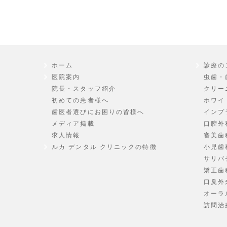
ホーム
診療の
医院案内
虫歯・
院長・スタッフ紹介
クリー
初めての患者様へ
ホワイ
歯医者選びにお困りの皆様へ
インプ
メディア掲載
口腔外
求人情報
審美歯
ルカ デンタル クリニックの特徴
小児歯
サリバ
矯正歯
口臭外
オーラ
訪問治