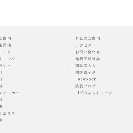
ご案内
料金のご案内
歯周病
アクセス
ニング
お問い合わせ
トニング
無料歯科検診
ラント
問診票大人
科
問診票子供
科
Facebook
科
院長ブログ
チェッカー
LUCAネットワーク
科
来
ルエステ
療